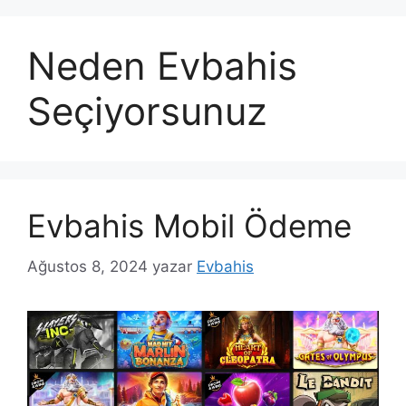
Neden Evbahis
Seçiyorsunuz
Evbahis Mobil Ödeme
Ağustos 8, 2024
yazar
Evbahis