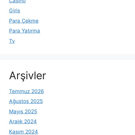
Casino
Giriş
Para Çekme
Para Yatırma
Tv
Arşivler
Temmuz 2026
Ağustos 2025
Mayıs 2025
Aralık 2024
Kasım 2024