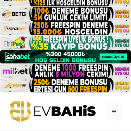
İçeriğe
atla
Menü