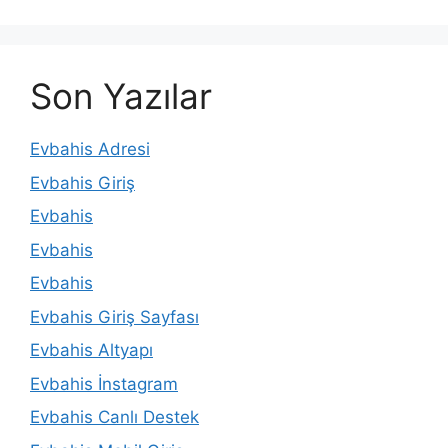
Son Yazılar
Evbahis Adresi
Evbahis Giriş
Evbahis
Evbahis
Evbahis
Evbahis Giriş Sayfası
Evbahis Altyapı
Evbahis İnstagram
Evbahis Canlı Destek