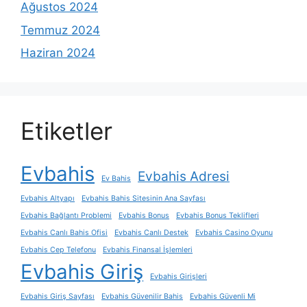
Ağustos 2024
Temmuz 2024
Haziran 2024
Etiketler
Evbahis
Evbahis Adresi
Ev Bahis
Evbahis Altyapı
Evbahis Bahis Sitesinin Ana Sayfası
Evbahis Bağlantı Problemi
Evbahis Bonus
Evbahis Bonus Teklifleri
Evbahis Canlı Bahis Ofisi
Evbahis Canlı Destek
Evbahis Casino Oyunu
Evbahis Cep Telefonu
Evbahis Finansal İşlemleri
Evbahis Giriş
Evbahis Girişleri
Evbahis Giriş Sayfası
Evbahis Güvenilir Bahis
Evbahis Güvenli Mi