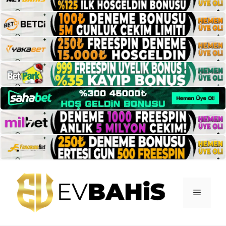
İçeriğe
atla
Menü