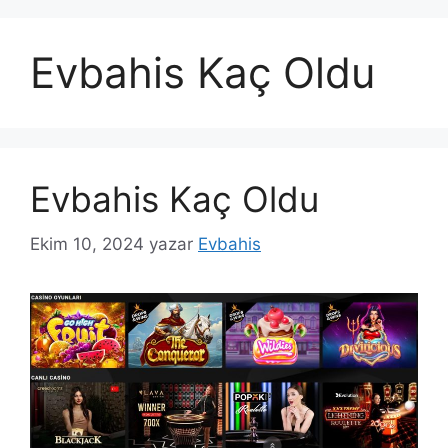
Evbahis Kaç Oldu
Evbahis Kaç Oldu
Ekim 10, 2024
yazar
Evbahis