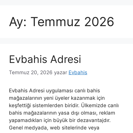
Ay:
Temmuz 2026
Evbahis Adresi
Temmuz 20, 2026
yazar
Evbahis
Evbahis Adresi uygulaması canlı bahis
mağazalarının yeni üyeler kazanmak için
keşfettiği sistemlerden biridir. Ülkemizde canlı
bahis mağazalarının yasa dışı olması, reklam
yapamadıkları için büyük bir dezavantajdır.
Genel medyada, web sitelerinde veya