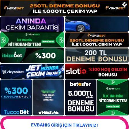
×
EVBAHIS GİRİŞ İÇİN TIKLAYINIZ!