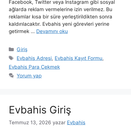
Facebook, Twitter veya Instagram gibi sosyal
ağlarda reklam vermelerine izin verilmez. Bu
reklamlar kısa bir süre yerleştirildikten sonra
kaldırılacaktır. Evbahis yeni görevleri yerine
getirmek …
Devamını oku
Kategoriler
Giriş
Etiketler
Evbahis Adresi
,
Evbahis Kayıt Formu
,
Evbahis Para Çekmek
Yorum yap
Evbahis Giriş
Temmuz 13, 2026
yazar
Evbahis