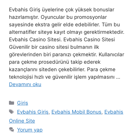
Evbahis Giriş üyelerine çok yüksek bonuslar
hazırlamıştır. Oyuncular bu promosyonlar
sayesinde ekstra gelir elde edebilirler. Tüm bu
alternatifler siteye kayıt olmayı gerektirmektedir.
Evbahis Casino Sitesi. Evbahis Casino Sitesi
Güvenilir bir casino sitesi bulmanın ilk
görevlerinden biri paranızı çekmektir. Kullanıcılar
para çekme prosedürünü takip ederek
kazançlarını siteden çekebilirler. Para çekme
teknolojisi hızlı ve güvenilir işlem yapılmasını …
Devamını oku
Kategoriler
Giriş
Etiketler
Evbahis Giriş
,
Evbahis Mobil Bonus
,
Evbahis
Online Site
Yorum yap