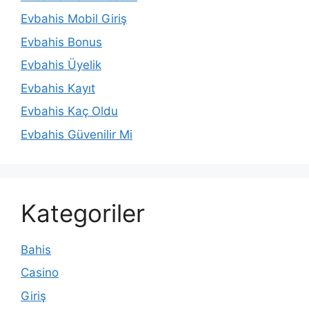
Evbahis Mobil Giriş
Evbahis Bonus
Evbahis Üyelik
Evbahis Kayıt
Evbahis Kaç Oldu
Evbahis Güvenilir Mi
Kategoriler
Bahis
Casino
Giriş