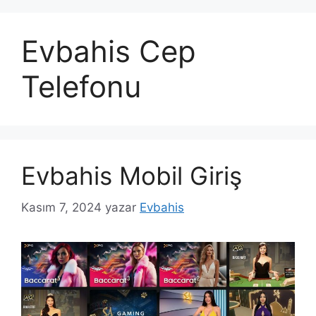
Evbahis Cep
Telefonu
Evbahis Mobil Giriş
Kasım 7, 2024
yazar
Evbahis