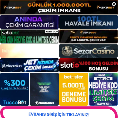
×
EVBAHIS GİRİŞ İÇİN TIKLAYINIZ!