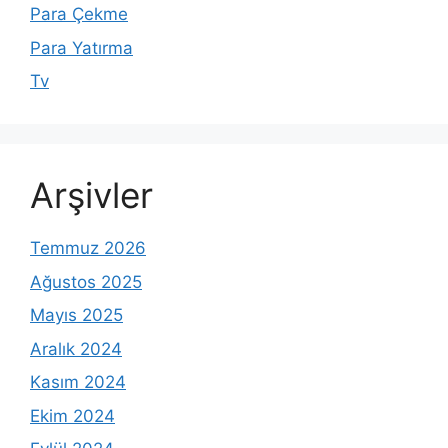
Para Çekme
Para Yatırma
Tv
Arşivler
Temmuz 2026
Ağustos 2025
Mayıs 2025
Aralık 2024
Kasım 2024
Ekim 2024