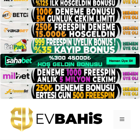
İçeriğe
atla
Menü