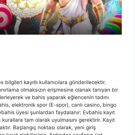
bilgileri kayıtlı kullanıcılara gönderilecektir.
 sınırlama olmaksızın erişmesine olanak tanıyan bir
ilerleyerek ve bahis yaparak eğlencenin tadını
ahis, elektronik spor (E-spor), canlı casino, bingo
Evbahis üyesi şunlardan faydalanır: Evbahis kayıt
 kurallara tam olarak uyulmasını gerektirir. Kayıt
ır. Başlangıç noktası olarak, yeni giriş