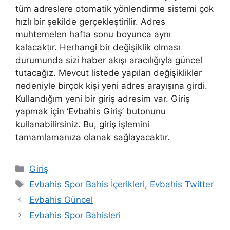
tüm adreslere otomatik yönlendirme sistemi çok
hızlı bir şekilde gerçekleştirilir. Adres
muhtemelen hafta sonu boyunca aynı
kalacaktır. Herhangi bir değişiklik olması
durumunda sizi haber akışı aracılığıyla güncel
tutacağız. Mevcut listede yapılan değişiklikler
nedeniyle birçok kişi yeni adres arayışına girdi.
Kullandığım yeni bir giriş adresim var. Giriş
yapmak için ‘Evbahis Giriş’ butonunu
kullanabilirsiniz. Bu, giriş işlemini
tamamlamanıza olanak sağlayacaktır.
Kategoriler
Giriş
Etiketler
Evbahis Spor Bahis İçerikleri
,
Evbahis Twitter
Evbahis Güncel
Evbahis Spor Bahisleri