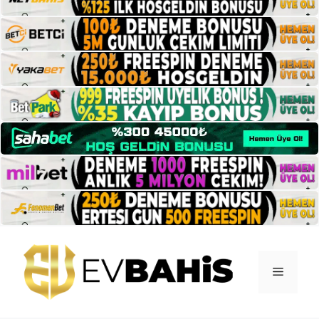
İçeriğe
atla
Menü