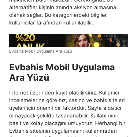
alternatifler kişinin anında aksiyon almasına
olanak sağlar. Bu kategorilerdeki bilgiler
kullanıcılar tarafından kullanılabilir.
Evbahis Mobil Uygulama Ara Yüzü
Evbahis Mobil Uygulama
Ara Yüzü
İnternet üzerinden kayıt olabilirsiniz. Kullanıcı
incelemelerine göre hız, casino ve bahis siteleri
üyeleri için önemli bir faktördür. Sayfa aldatıcı
olmayacak şekilde tasarlanabilir. Kullanımının
basit ve kolay olacağını umuyoruz. Herhangi bir
Evbahis sitesinin uygulamasını kullanmadan