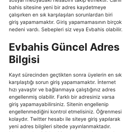
bahis sitesine yeni bir adres kaydetmeye
çalışırken en sık karşılaşılan sorunlardan biri
giriş yapamamaktır. Giriş yapamamasının birçok
nedeni vardı. Sebepleri siz veya Evbahis olabilir.
Evbahis Güncel Adres
Bilgisi
Kayıt sürecinden geçtikten sonra üyelerin en sık
karşılaştığı sorun giriş yapamamaktır. İnternet
hızı yavaştır ve bağlanmaya çalıştığınız adres
engellenmiş olabilir. Farklı bir adresiniz varsa
giriş yapamayabilirsiniz. Sitenin engellenip
engellenmediğini kontrol etmelisiniz. Öğrenmesi
kolaydır. Twitter hesabı ile siteye giriş yapılarak
yeni adres bilgileri sitede yayınlanmaktadır.