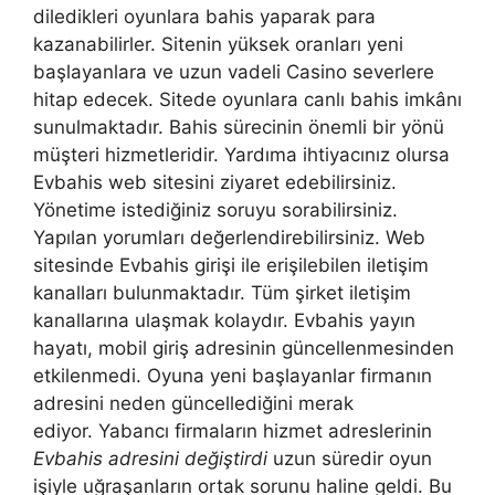
diledikleri oyunlara bahis yaparak para
kazanabilirler. Sitenin yüksek oranları yeni
başlayanlara ve uzun vadeli Casino severlere
hitap edecek. Sitede oyunlara canlı bahis imkânı
sunulmaktadır. Bahis sürecinin önemli bir yönü
müşteri hizmetleridir. Yardıma ihtiyacınız olursa
Evbahis web sitesini ziyaret edebilirsiniz.
Yönetime istediğiniz soruyu sorabilirsiniz.
Yapılan yorumları değerlendirebilirsiniz. Web
sitesinde Evbahis girişi ile erişilebilen iletişim
kanalları bulunmaktadır. Tüm şirket iletişim
kanallarına ulaşmak kolaydır. Evbahis yayın
hayatı, mobil giriş adresinin güncellenmesinden
etkilenmedi. Oyuna yeni başlayanlar firmanın
adresini neden güncellediğini merak
ediyor. Yabancı firmaların hizmet adreslerinin
Evbahis adresini değiştirdi
uzun süredir oyun
işiyle uğraşanların ortak sorunu haline geldi. Bu