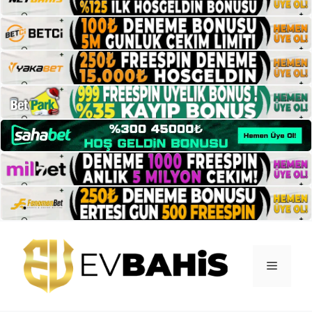
İçeriğe
atla
Menü