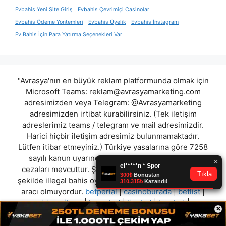
Evbahis Yeni Site Giriş
Evbahis Çevrimiçi Casinolar
Evbahis Ödeme Yöntemleri
Evbahis Üyelik
Evbahis İnstagram
Ev Bahis İçin Para Yatırma Seçenekleri Var
"Avrasya'nın en büyük reklam platformunda olmak için
Microsoft Teams:
reklam@avrasyamarketing.com
adresimizden veya Telegram: @Avrasyamarketing
adresimizden irtibat kurabilirsiniz. (Tek iletişim
adreslerimiz teams / telegram ve mail adresimizdir.
Harici hiçbir iletişim adresimiz bulunmamaktadır.
Lütfen itibar etmeyiniz.) Türkiye yasalarına göre 7258
sayılı kanun uyarınca yasa dışı bahis oynamanın
cezaları mevcuttur. Şu an bulunduğunuz site hiç bir
şekilde illegal bahis oyunları oynatmıyor ve oynamaya
aracı olmuyordur.
betperial
|
casinoburada
|
betlist
|
giriscasibom
|
boombet
|
lionbet
|
lugabet
|
×
magnumbet
"