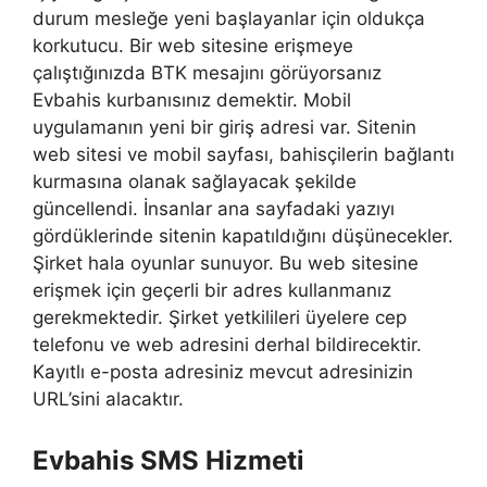
durum mesleğe yeni başlayanlar için oldukça
korkutucu. Bir web sitesine erişmeye
çalıştığınızda BTK mesajını görüyorsanız
Evbahis kurbanısınız demektir. Mobil
uygulamanın yeni bir giriş adresi var. Sitenin
web sitesi ve mobil sayfası, bahisçilerin bağlantı
kurmasına olanak sağlayacak şekilde
güncellendi. İnsanlar ana sayfadaki yazıyı
gördüklerinde sitenin kapatıldığını düşünecekler.
Şirket hala oyunlar sunuyor. Bu web sitesine
erişmek için geçerli bir adres kullanmanız
gerekmektedir. Şirket yetkilileri üyelere cep
telefonu ve web adresini derhal bildirecektir.
Kayıtlı e-posta adresiniz mevcut adresinizin
URL’sini alacaktır.
Evbahis SMS Hizmeti